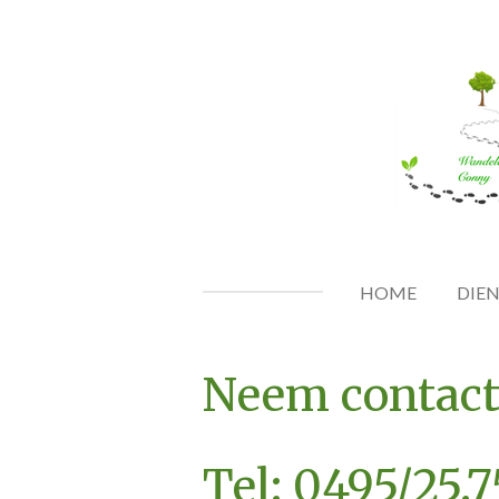
Ga
direct
naar
de
hoofdinhoud
HOME
DIE
Neem contact
Tel: 0495/25.7