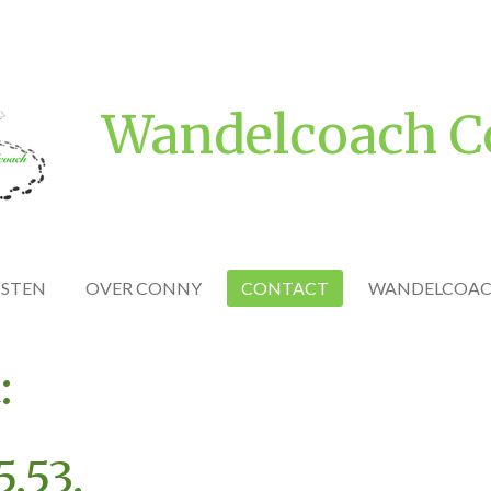
Wandelcoach 
NSTEN
OVER CONNY
CONTACT
WANDELCOAC
:
5.53.